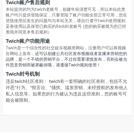
Twich账户售后规则
本站提供的均为twich老账号，创建年份清楚可见，所以本站此类
账户均只提供登陆保证，只要登陆了账户功能全部正常可用，您在
登陆使用后发生的问题均与本站无关，请自行遵守twich使用规则
妥善使用以及保管已购买的Reddit老账号 (您的购买被视为您已经
查阅并同意本售后规则）
Twich
账户功能用途
Twich
是一个综合性的社交娱乐视频类网站，注册用户可以将视频
在网站上发布，
还可以创建公共社区发布视频或者直播来营销您的
品牌，是一个不错的营销平台，不过你需要谨慎发布，否则会被当
作恶意营销而被屏蔽掉哦，请遵循
Twich
规则使用！
Twich
封号机制
违反
twich
社区准则：
twich
有一套明确的社区准则，包括不允
许恶*行为、*恨言论、*骚扰
、滥发营销
、
未经授权的发布他人
私人信息等。如果您的行为被认为违反这些准则，您的账号可
能会被限制。