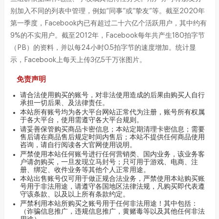
别加入不同的列表中管理，例如“同事”或“挚友”等。截至2020年
第一季度，Facebook内已有超过二十六亿个活跃用户，其中约有
9%的不实用户。截至2012年，Facebook每年共产生180拍字节
（PB）的资料，并以每24小时0.5拍字节的速度增加。统计显
示，Facebook上每天上传3亿5千万张图片。
免责声明
请合法使用购买的账号，对非法使用造成的后果由购买人自行
承担一切后果、及法律责任。
本站所有账号均为各大平台网站正常代为注册，账号所有权属
于各大平台，使用需遵守各大平台规则。
请妥善保管购买商品卡密信息；本站定期清理卡密信息；需要
售后请在商品售后规定时间内售后；本站不提供任何商品使用
咨询，请自行阅读各大官网使用说明。
严禁使用本站任何账号进行任何营销类、国内业务，该业务客
户请勿购买，一旦发现立马封号；只可用于游戏、电商、注
册、绑定、收件业务等其他个人正常用途。
本站出售账号仅可用于做正规合法业务，严禁使用本站购买账
号用于非法用途，请遵守各国地区法律法规，凡购买即代表遵
守该条款、以及以上所有条款约定。
严禁利用本站所购买之账号用于任何非法用途！其中包括：
（诈骗信息推广，违规信息推广，黄赌毒等以及其他任何非法