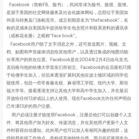
Facebook（简称FB、脸书），民间常译为脸书、脸谱、面簿。
是源于美国的社交网络服务及社会化媒体网站，总部位于美国加
州圣马特奥县门洛帕克市。成立初期原名为“thefacebook”，名
称的灵感来自美国高中提供给学生包含照片和联系资料的通讯录
（或称花名册）之昵称“face book”。
Facebook用户除了文字消息之外，还可发送图片、视频、文
档、贴图和声音媒体消息给其他用户，以及透过集成的地图功能
分享用户的所在位置。Facebook是在2004年2月4日由马克·扎
克伯格与他的哈佛大学室友们所创立。Facebook的会员最初只限
于哈佛学生加入，但后来逐渐扩展到其他在波士顿区域的同学也
能使用，包括一些常春藤名校、麻省理工学院、纽约大学、斯坦
福大学等。接着逐渐支持让其他大学和高中学生加入，并在最后
开放给任何13岁或以上的人使用。现在Facebook允许任何声明自
己年满13岁的用户注册。
用户必须注册才能使用Facebook，注册后他们可以创建个人文
件、将其他用户加为好友、传递消息，并在其他用户更新个人文
件时获得自动通知。此外用户也可以加入有相同兴趣的组群，这
些组群依据工作地点、学校或其他特性分类。用户亦可将朋友分