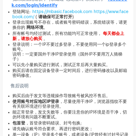
k.com/login/identify
登陆网址:
https://mbasic.facebook.com
https://www.face
请确保可正常打开
book.com/
(
)
登录出现账号不存在，或者账号密码错误，系统错误等，请更
网络环境
换你的
。
每天都会上
所有帐号均经过测试，所有功能均可正常使用，
新，请放心购买
。
登录说明：一个IP不要过多登录，不要使用同一个ip登录多个
账号。
说明：一定要国外干净IP登录使用（国外IP不要用万人骑梯
子）
可以先小量购买进行测试，测试正常后再大量购买。
购买后请在固定设备登录一定时间后，进行密码修改以及邮箱
密码修改。
售后说明
购买后由于发文等违规操作导致账号被风控不售后。
使用账号对应地区IP登录
，尽量使用干净IP，浏览器指纹不要
有关联环境进行登录使用。
能正常登录，发文失败等，你要注意你的IP环境是否干净，切
勿环境有问题不断重试。
包首登
，首登录密码错误、封号包换;
请先确认账号符合要求、再进行密码更改；
单一设备（IP）登录多个账号，或者设备/IP曾经有过封号记录